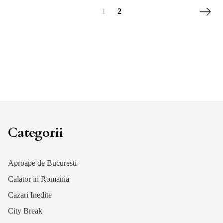
Posts navigation
Next p
1
2
Categorii
Aproape de Bucuresti
Calator in Romania
Cazari Inedite
City Break