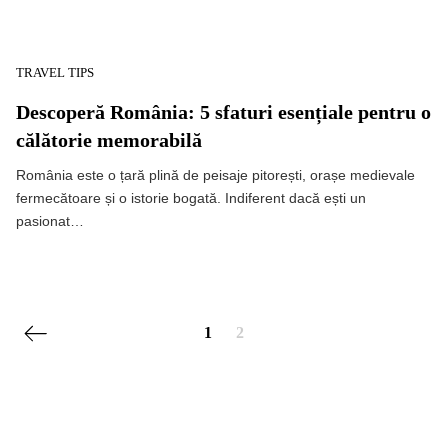
TRAVEL TIPS
Descoperă România: 5 sfaturi esențiale pentru o
călătorie memorabilă
România este o țară plină de peisaje pitorești, orașe medievale
fermecătoare și o istorie bogată. Indiferent dacă ești un
pasionat…
Posts navigation
Previous page
1
2