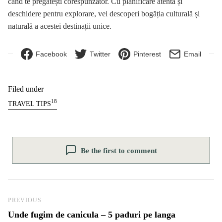
când te pregătești corespunzător. Cu planificare atentă și
deschidere pentru explorare, vei descoperi bogăția culturală și
naturală a acestei destinații unice.
Facebook
Twitter
Pinterest
Email
Filed under
18
TRAVEL TIPS
Be the first to comment
Navigare în articole
Previous Post
PREVIOUS
Unde fugim de canicula – 5 paduri pe langa