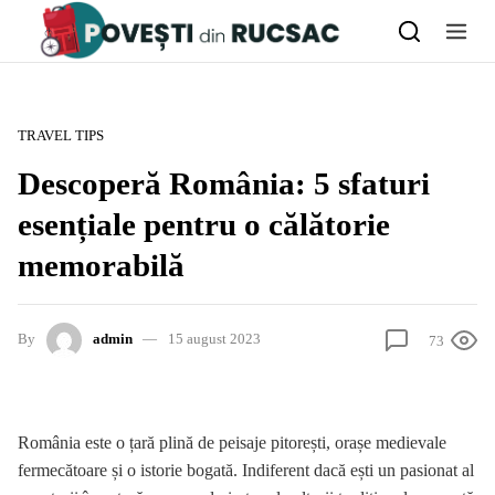
Skip to content
TRAVEL TIPS
Descoperă România: 5 sfaturi
esențiale pentru o călătorie
memorabilă
By
admin
15 august 2023
73
România este o țară plină de peisaje pitorești, orașe medievale
fermecătoare și o istorie bogată. Indiferent dacă ești un pasionat al