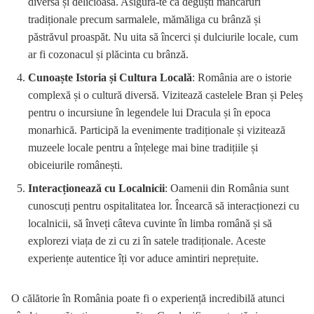
diversă și delicioasă. Asigură-te că deguști mâncăruri
tradiționale precum sarmalele, mămăliga cu brânză și
păstrăvul proaspăt. Nu uita să încerci și dulciurile locale, cum
ar fi cozonacul și plăcinta cu brânză.
Cunoaște Istoria și Cultura Locală
: România are o istorie
complexă și o cultură diversă. Vizitează castelele Bran și Peleș
pentru o incursiune în legendele lui Dracula și în epoca
monarhică. Participă la evenimente tradiționale și vizitează
muzeele locale pentru a înțelege mai bine tradițiile și
obiceiurile românești.
Interacționează cu Localnicii
: Oamenii din România sunt
cunoscuți pentru ospitalitatea lor. Încearcă să interacționezi cu
localnicii, să înveți câteva cuvinte în limba română și să
explorezi viața de zi cu zi în satele tradiționale. Aceste
experiențe autentice îți vor aduce amintiri neprețuite.
O călătorie în România poate fi o experiență incredibilă atunci