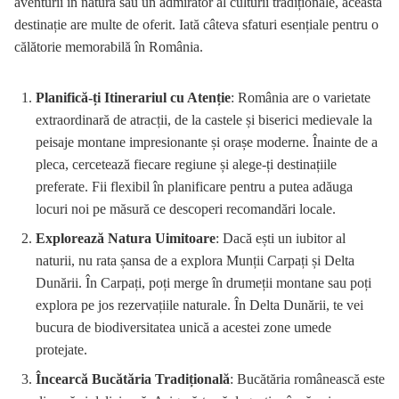
aventurii în natură sau un admirator al culturii tradiționale, această
destinație are multe de oferit. Iată câteva sfaturi esențiale pentru o
călătorie memorabilă în România.
Planifică-ți Itinerariul cu Atenție
: România are o varietate
extraordinară de atracții, de la castele și biserici medievale la
peisaje montane impresionante și orașe moderne. Înainte de a
pleca, cercetează fiecare regiune și alege-ți destinațiile
preferate. Fii flexibil în planificare pentru a putea adăuga
locuri noi pe măsură ce descoperi recomandări locale.
Explorează Natura Uimitoare
: Dacă ești un iubitor al
naturii, nu rata șansa de a explora Munții Carpați și Delta
Dunării. În Carpați, poți merge în drumeții montane sau poți
explora pe jos rezervațiile naturale. În Delta Dunării, te vei
bucura de biodiversitatea unică a acestei zone umede
protejate.
Încearcă Bucătăria Tradițională
: Bucătăria românească este