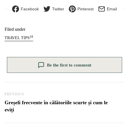
Facebook
Twitter
Pinterest
Email
Filed under
18
TRAVEL TIPS
Be the first to comment
Navigare în articole
Previous Post
PREVIOUS
Greșeli frecvente în călătoriile scurte și cum le
eviți