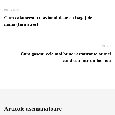
Navigare în articole
Previous Post
PREVIOUS
Cum calatoresti cu avionul doar cu bagaj de
mana (fara stres)
NEXT
Ne
Cum gasesti cele mai bune restaurante atunci
cand esti intr-un loc nou
Articole asemanatoare