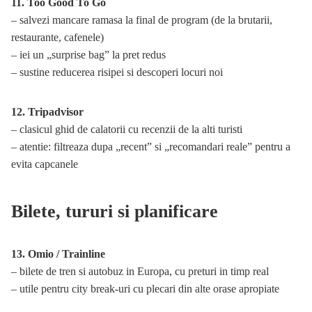
11. Too Good To Go
– salvezi mancare ramasa la final de program (de la brutarii,
restaurante, cafenele)
– iei un „surprise bag” la pret redus
– sustine reducerea risipei si descoperi locuri noi
12. Tripadvisor
– clasicul ghid de calatorii cu recenzii de la alti turisti
– atentie: filtreaza dupa „recent” si „recomandari reale” pentru a
evita capcanele
Bilete, tururi si planificare
13. Omio / Trainline
– bilete de tren si autobuz in Europa, cu preturi in timp real
– utile pentru city break-uri cu plecari din alte orase apropiate