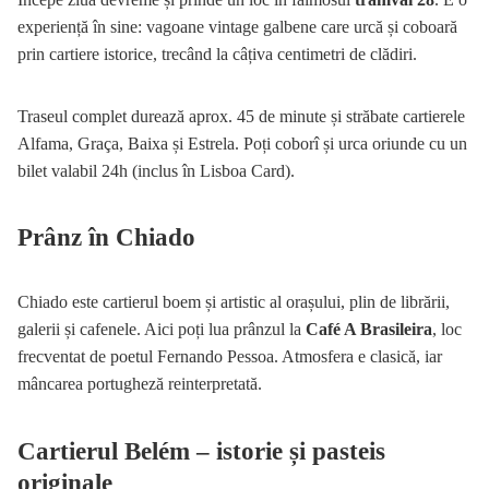
experiență în sine: vagoane vintage galbene care urcă și coboară
prin cartiere istorice, trecând la câțiva centimetri de clădiri.
Traseul complet durează aprox. 45 de minute și străbate cartierele
Alfama, Graça, Baixa și Estrela. Poți coborî și urca oriunde cu un
bilet valabil 24h (inclus în Lisboa Card).
Prânz în Chiado
Chiado este cartierul boem și artistic al orașului, plin de librării,
galerii și cafenele. Aici poți lua prânzul la
Café A Brasileira
, loc
frecventat de poetul Fernando Pessoa. Atmosfera e clasică, iar
mâncarea portugheză reinterpretată.
Cartierul Belém – istorie și pasteis
originale