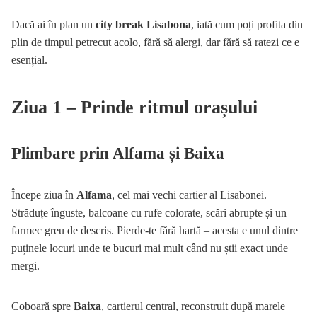
Dacă ai în plan un
city break Lisabona
, iată cum poți profita din
plin de timpul petrecut acolo, fără să alergi, dar fără să ratezi ce e
esențial.
Ziua 1 – Prinde ritmul orașului
Plimbare prin Alfama și Baixa
Începe ziua în
Alfama
, cel mai vechi cartier al Lisabonei.
Străduțe înguste, balcoane cu rufe colorate, scări abrupte și un
farmec greu de descris. Pierde-te fără hartă – acesta e unul dintre
puținele locuri unde te bucuri mai mult când nu știi exact unde
mergi.
Coboară spre
Baixa
, cartierul central, reconstruit după marele