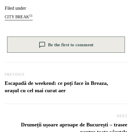
Filed under
11
CITY BREAK
Be the first to comment
Navigare în articole
Previous Post
PREVIOUS
Escapadă de weekend: ce poți face în Breaza,
orașul cu cel mai curat aer
NEXT
Ne
Drumeții ușoare aproape de București – trasee
pentru toate vârstele