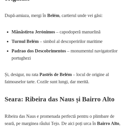
După-amiaza, mergi în
Belém
, cartierul unde vei găsi:
Mănăstirea Jerónimos
– capodoperă manuelină
Turnul Belém
– simbol al descoperirilor maritime
Padrao dos Descobrimentos
– monumentul navigatorilor
portughezi
Și, desigur, nu rata
Pastéis de Belém
– locul de origine al
faimoaselor tarte. Cozile sunt lungi, dar merită.
Seara: Ribeira das Naus și Bairro Alto
Ribeira das Naus e promenada perfectă pentru o plimbare de
seară, pe marginea râului Tejo. De aici poți urca în
Bairro Alto
,