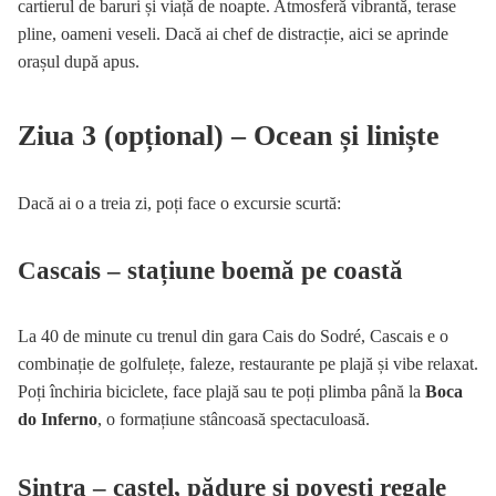
cartierul de baruri și viață de noapte. Atmosferă vibrantă, terase
pline, oameni veseli. Dacă ai chef de distracție, aici se aprinde
orașul după apus.
Ziua 3 (opțional) – Ocean și liniște
Dacă ai o a treia zi, poți face o excursie scurtă:
Cascais – stațiune boemă pe coastă
La 40 de minute cu trenul din gara Cais do Sodré, Cascais e o
combinație de golfulețe, faleze, restaurante pe plajă și vibe relaxat.
Poți închiria biciclete, face plajă sau te poți plimba până la
Boca
do Inferno
, o formațiune stâncoasă spectaculoasă.
Sintra – castel, pădure și povești regale