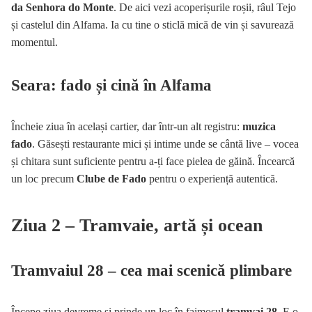
da Senhora do Monte
. De aici vezi acoperișurile roșii, râul Tejo
și castelul din Alfama. Ia cu tine o sticlă mică de vin și savurează
momentul.
Seara: fado și cină în Alfama
Încheie ziua în același cartier, dar într-un alt registru:
muzica
fado
. Găsești restaurante mici și intime unde se cântă live – vocea
și chitara sunt suficiente pentru a-ți face pielea de găină. Încearcă
un loc precum
Clube de Fado
pentru o experiență autentică.
Ziua 2 – Tramvaie, artă și ocean
Tramvaiul 28 – cea mai scenică plimbare
Începe ziua devreme și prinde un loc în faimosul
tramvai 28
. E o