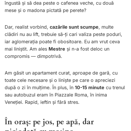
îngustă și să dea peste o cafenea veche, cu două
mese și o madona pictată pe perete?
Dar, realist vorbind,
cazările sunt scumpe
, multe
clădiri nu au lift, trebuie să-ți cari valiza peste poduri,
iar aglomerația poate fi obositoare. Eu am vrut ceva
mai liniștit. Am ales
Mestre
și n-a fost deloc un
compromis — dimpotrivă.
Am găsit un apartament curat, aproape de gară, cu
toate cele necesare și o liniște pe care o apreciezi
după o zi în mulțime. În plus, în
10-15 minute
cu trenul
sau autobuzul eram în Piazzale Roma, în inima
Veneției. Rapid, ieftin și fără stres.
În oraș: pe jos, pe apă, dar