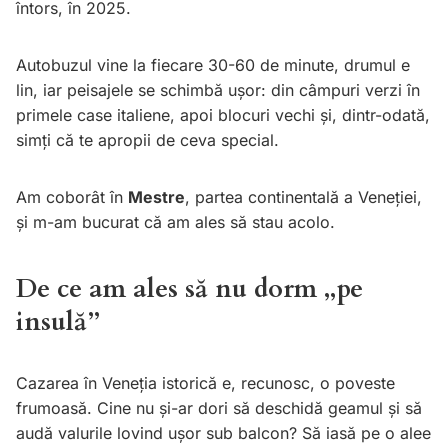
întors, în 2025.
Autobuzul vine la fiecare 30-60 de minute, drumul e
lin, iar peisajele se schimbă ușor: din câmpuri verzi în
primele case italiene, apoi blocuri vechi și, dintr-odată,
simți că te apropii de ceva special.
Am coborât în
Mestre
, partea continentală a Veneției,
și m-am bucurat că am ales să stau acolo.
De ce am ales să nu dorm „pe
insulă”
Cazarea în Veneția istorică e, recunosc, o poveste
frumoasă. Cine nu și-ar dori să deschidă geamul și să
audă valurile lovind ușor sub balcon? Să iasă pe o alee