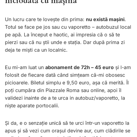
niciodată cu mașina
Un lucru care te lovește din prima:
nu există mașini
.
Totul se face pe jos sau cu vaporetto – autobuzul local
pe apă. La început e haotic, ai impresia că o să te
pierzi sau că nu știi unde e stația. Dar după prima zi
deja te miști ca un localnic.
Eu mi-am luat un
abonament de 72h – 45 euro
și l-am
folosit de fiecare dată când simțeam că-mi obosesc
picioarele. Biletul simplu e 9,50 euro, așa că merită. Îl
poți cumpăra din Piazzale Roma sau online, apoi îl
validezi inainte de a te urca in autobuz/vaporetto, la
niște aparate portocalii.
Și da, e o senzație unică să te urci într-un vaporetto la
apus și să vezi cum orașul devine aur, cum clădirile se