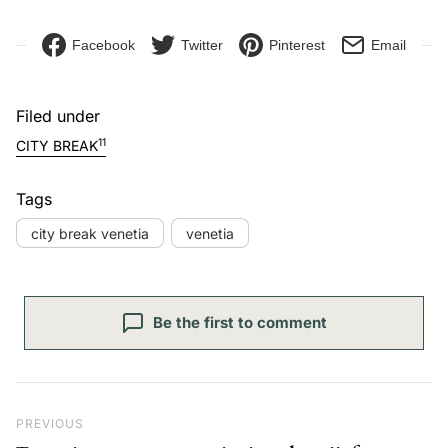
Facebook
Twitter
Pinterest
Email
Filed under
11
CITY BREAK
Tags
city break venetia
venetia
Be the first to comment
Navigare în articole
Previous Post
PREVIOUS