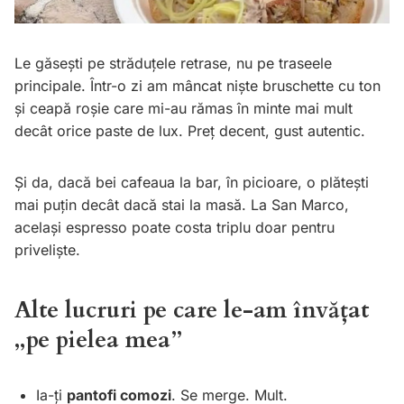
Le găsești pe străduțele retrase, nu pe traseele
principale. Într-o zi am mâncat niște bruschette cu ton
și ceapă roșie care mi-au rămas în minte mai mult
decât orice paste de lux. Preț decent, gust autentic.
Și da, dacă bei cafeaua la bar, în picioare, o plătești
mai puțin decât dacă stai la masă. La San Marco,
același espresso poate costa triplu doar pentru
priveliște.
Alte lucruri pe care le-am învățat
„pe pielea mea”
Ia-ți
pantofi comozi
. Se merge. Mult.