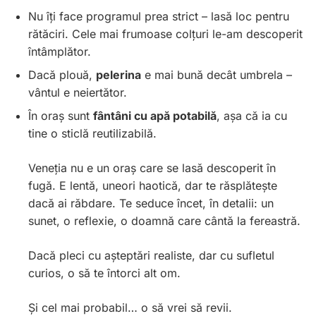
Nu îți face programul prea strict – lasă loc pentru
rătăciri. Cele mai frumoase colțuri le-am descoperit
întâmplător.
Dacă plouă,
pelerina
e mai bună decât umbrela –
vântul e neiertător.
În oraș sunt
fântâni cu apă potabilă
, așa că ia cu
tine o sticlă reutilizabilă.
Veneția nu e un oraș care se lasă descoperit în
fugă. E lentă, uneori haotică, dar te răsplătește
dacă ai răbdare. Te seduce încet, în detalii: un
sunet, o reflexie, o doamnă care cântă la fereastră.
Dacă pleci cu așteptări realiste, dar cu sufletul
curios, o să te întorci alt om.
Și cel mai probabil… o să vrei să revii.