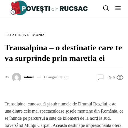
Skip to content
CALATOR IN ROMANIA
Transalpina – o destinatie care te
va surprinde prin maretia ei
By
admin
12 august 2023
549
Transalpina, cunoscută și sub numele de Drumul Regelui, este
una dintre cele mai spectaculoase șosele montane din România, ce
se întinde pe parcursul a sute de kilometri de la nord la sud,
traversând Munții Carpați. Această destinație impresionantă oferă