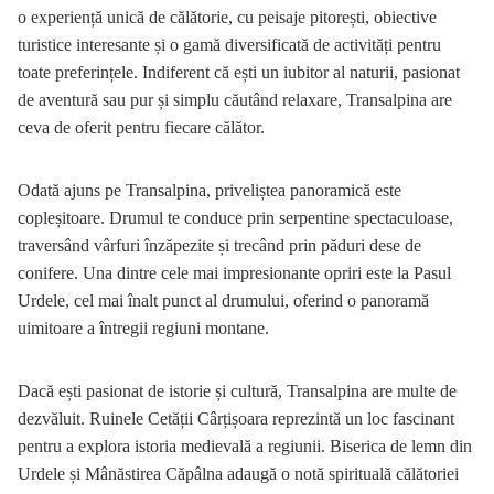
o experiență unică de călătorie, cu peisaje pitorești, obiective
turistice interesante și o gamă diversificată de activități pentru
toate preferințele. Indiferent că ești un iubitor al naturii, pasionat
de aventură sau pur și simplu căutând relaxare, Transalpina are
ceva de oferit pentru fiecare călător.
Odată ajuns pe Transalpina, priveliștea panoramică este
copleșitoare. Drumul te conduce prin serpentine spectaculoase,
traversând vârfuri înzăpezite și trecând prin păduri dese de
conifere. Una dintre cele mai impresionante opriri este la Pasul
Urdele, cel mai înalt punct al drumului, oferind o panoramă
uimitoare a întregii regiuni montane.
Dacă ești pasionat de istorie și cultură, Transalpina are multe de
dezvăluit. Ruinele Cetății Cârțișoara reprezintă un loc fascinant
pentru a explora istoria medievală a regiunii. Biserica de lemn din
Urdele și Mânăstirea Căpâlna adaugă o notă spirituală călătoriei