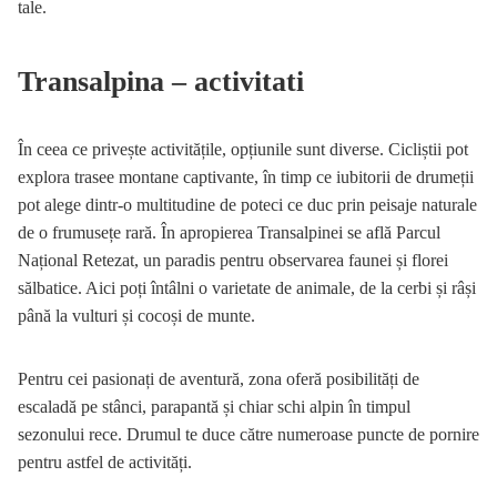
tale.
Transalpina – activitati
În ceea ce privește activitățile, opțiunile sunt diverse. Cicliștii pot
explora trasee montane captivante, în timp ce iubitorii de drumeții
pot alege dintr-o multitudine de poteci ce duc prin peisaje naturale
de o frumusețe rară. În apropierea Transalpinei se află Parcul
Național Retezat, un paradis pentru observarea faunei și florei
sălbatice. Aici poți întâlni o varietate de animale, de la cerbi și râși
până la vulturi și cocoși de munte.
Pentru cei pasionați de aventură, zona oferă posibilități de
escaladă pe stânci, parapantă și chiar schi alpin în timpul
sezonului rece. Drumul te duce către numeroase puncte de pornire
pentru astfel de activități.