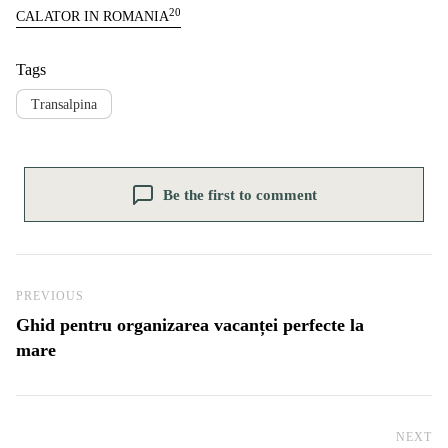
20
CALATOR IN ROMANIA
Tags
Transalpina
Be the first to comment
Navigare în articole
Previous Post
PREVIOUS
Ghid pentru organizarea vacanței perfecte la
mare
NEXT
Ne