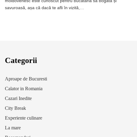
moldovenesc este cunoscut pentru bucătăria sa bogată și
savuroasă, așa că dacă te afli în vizită,…
Categorii
Aproape de Bucuresti
Calator in Romania
Cazari Inedite
City Break
Experiente culinare
La mare