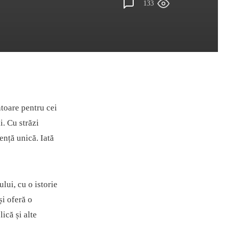
133
ătoare pentru cei
i. Cu străzi
ență unică. Iată
lui, cu o istorie
și oferă o
ică și alte