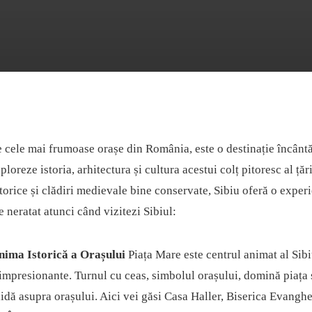
e cele mai frumoase orașe din România, este o destinație încânt
loreze istoria, arhitectura și cultura acestui colț pitoresc al țări
istorice și clădiri medievale bine conservate, Sibiu oferă o experi
e neratat atunci când vizitezi Sibiul:
nima Istorică a Orașului
Piața Mare este centrul animat al Sibiu
 impresionante. Turnul cu ceas, simbolul orașului, domină piața 
ă asupra orașului. Aici vei găsi Casa Haller, Biserica Evanghel