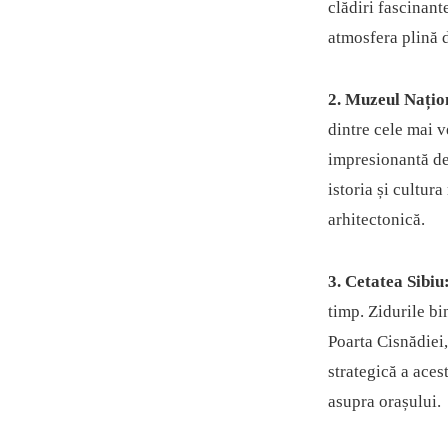
clădiri fascinante
atmosfera plină d
2. Muzeul Națio
dintre cele mai 
impresionantă de 
istoria și cultur
arhitectonică.
3. Cetatea Sibiu
timp. Zidurile bi
Poarta Cisnădiei,
strategică a acest
asupra orașului.