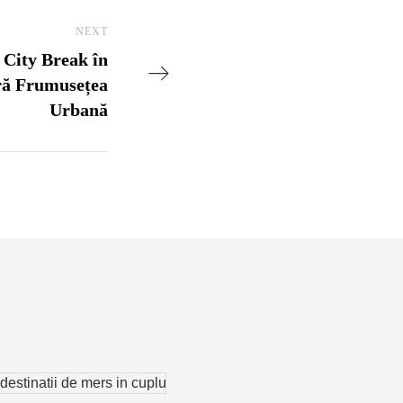
NEXT
Next Post
e City Break în
ră Frumusețea
Urbană