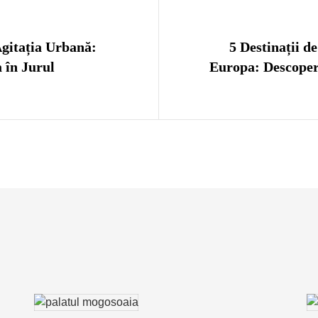
 în articole
gitația Urbană:
5 Destinații d
 în Jurul
Europa: Descope