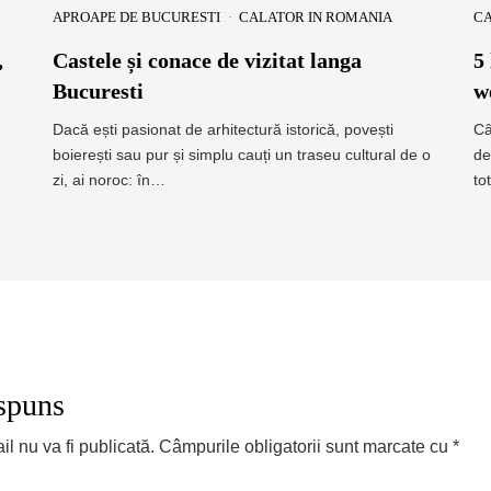
APROAPE DE BUCURESTI
CALATOR IN ROMANIA
CA
,
Castele și conace de vizitat langa
5
Bucuresti
w
Dacă ești pasionat de arhitectură istorică, povești
Câ
boierești sau pur și simplu cauți un traseu cultural de o
de
zi, ai noroc: în…
to
spuns
l nu va fi publicată.
Câmpurile obligatorii sunt marcate cu
*