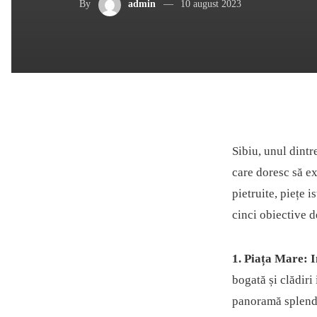
By
admin
10 august 2023
Sibiu, unul dintr
care doresc să exp
pietruite, piețe 
cinci obiective d
1. Piața Mare: I
bogată și clădiri
panoramă splendid