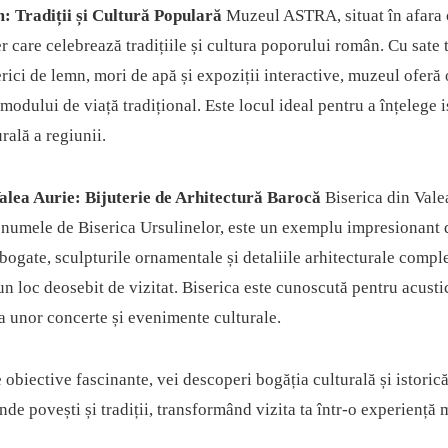
: Tradiții și Cultură Populară
Muzeul ASTRA, situat în afara o
r care celebrează tradițiile și cultura poporului român. Cu sate 
erici de lemn, mori de apă și expoziții interactive, muzeul oferă 
modului de viață tradițional. Este locul ideal pentru a înțelege is
rală a regiunii.
Valea Aurie: Bijuterie de Arhitectură Barocă
Biserica din Vale
 numele de Biserica Ursulinelor, este un exemplu impresionant 
bogate, sculpturile ornamentale și detaliile arhitecturale compl
un loc deosebit de vizitat. Biserica este cunoscută pentru acusti
a unor concerte și evenimente culturale.
obiective fascinante, vei descoperi bogăția culturală și istorică
nde povești și tradiții, transformând vizita ta într-o experiență