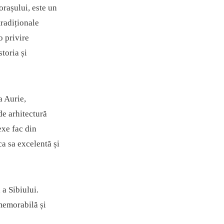
rașului, este un
tradiționale
o privire
toria și
a Aurie,
de arhitectură
exe fac din
ca sa excelentă și
 a Sibiului.
 memorabilă și