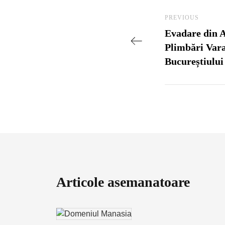
Navigare
Previous Post
PREVIOUS
Evadare din A
Plimbări Vara
Bucureștiului
Articole asemanatoare