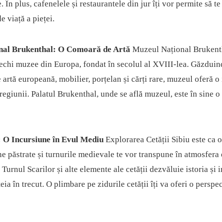
. În plus, cafenelele și restaurantele din jur îți vor permite să t
e viață a pieței.
nal Brukenthal: O Comoară de Artă
Muzeul Național Brukenth
vechi muzee din Europa, fondat în secolul al XVIII-lea. Găzduin
artă europeană, mobilier, porțelan și cărți rare, muzeul oferă o
a regiunii. Palatul Brukenthal, unde se află muzeul, este în sine o 
: O Incursiune în Evul Mediu
Explorarea Cetății Sibiu este ca o
ne păstrate și turnurile medievale te vor transpune în atmosfera
 Turnul Scarilor și alte elemente ale cetății dezvăluie istoria și
eia în trecut. O plimbare pe zidurile cetății îți va oferi o perspe