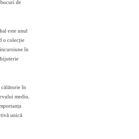
e bucuri de
al este unul
d o colecție
 incursiune în
bijuterie
 călătorie în
 evului mediu.
 importanța
ctivă unică