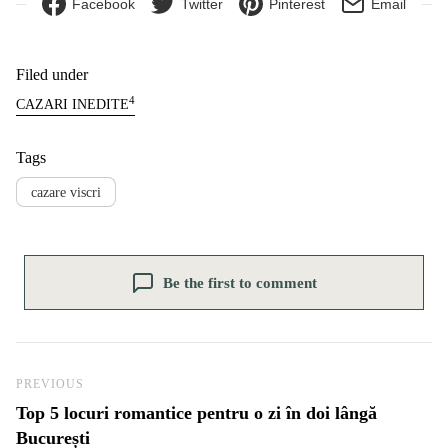
Facebook
Twitter
Pinterest
Email
Filed under
4
CAZARI INEDITE
Tags
cazare viscri
Be the first to comment
Navigare în articole
Previous Post
PREVIOUS
Top 5 locuri romantice pentru o zi în doi lângă
București