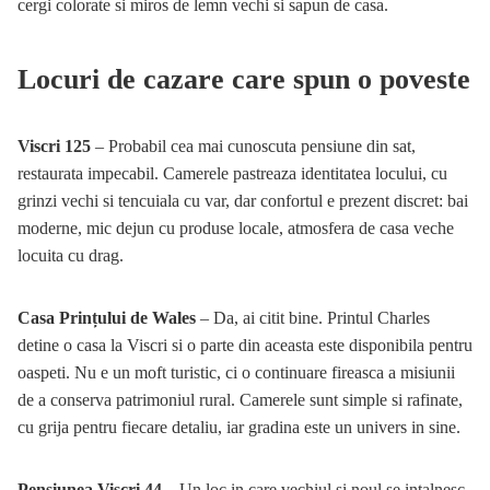
cergi colorate si miros de lemn vechi si sapun de casa.
Locuri de cazare care spun o poveste
Viscri 125
– Probabil cea mai cunoscuta pensiune din sat,
restaurata impecabil. Camerele pastreaza identitatea locului, cu
grinzi vechi si tencuiala cu var, dar confortul e prezent discret: bai
moderne, mic dejun cu produse locale, atmosfera de casa veche
locuita cu drag.
Casa Prințului de Wales
– Da, ai citit bine. Printul Charles
detine o casa la Viscri si o parte din aceasta este disponibila pentru
oaspeti. Nu e un moft turistic, ci o continuare fireasca a misiunii
de a conserva patrimoniul rural. Camerele sunt simple si rafinate,
cu grija pentru fiecare detaliu, iar gradina este un univers in sine.
Pensiunea Viscri 44
– Un loc in care vechiul si noul se intalnesc