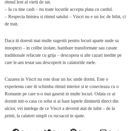
ritmul lent al vietii de sat.
– Ia cu tine cash – nu toate locurile accepta plata cu cardul.
– Respecta linistea si ritmul satului – Viscri nu e un loc de bifat, ci
de trait.
Daca iti doresti mai multe sugestii pentru locuri aparte unde sa
innoptezi – in colibe izolate, hambare transformate sau casute
traditionale refacute cu grija – descopera si alte
cazari inedite
pe
care le-am testat sau descoperit in calatoriile mele.
Cazarea in Viscri nu este doar un loc unde dormi. Este o
experienta care iti schimba ritmul interior si te conecteaza cu o
Romanie pe care n-o mai gasesti in multe locuri. Odata ce ai
dormit intr-o casa cu soba si ai baut laptele diminetii direct din
ulcior, vei intelege de ce Viscri a devenit atat de iubit – de la
printi, la calatori simpli cu rucsacul in spate.