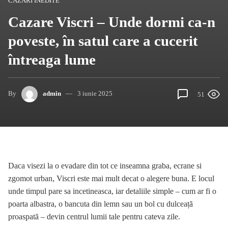
CAZARI INEDITE
Cazare Viscri – Unde dormi ca-n
poveste, în satul care a cucerit
întreaga lume
By
admin
3 iunie 2025
51
Daca visezi la o evadare din tot ce inseamna graba, ecrane si
zgomot urban, Viscri este mai mult decat o alegere buna. E locul
unde timpul pare sa incetineasca, iar detaliile simple – cum ar fi o
poarta albastra, o bancuta din lemn sau un bol cu dulceață
proaspată – devin centrul lumii tale pentru cateva zile.