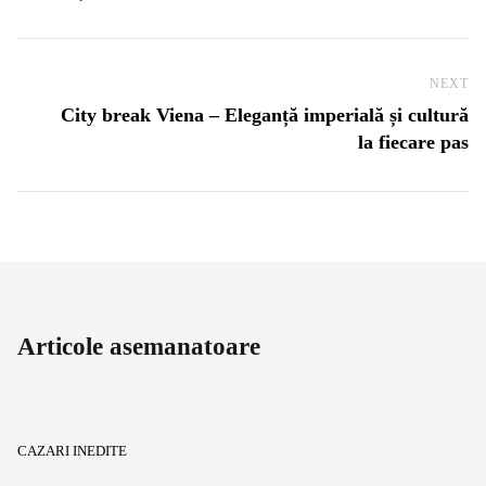
NEXT
Ne
City break Viena – Eleganță imperială și cultură
la fiecare pas
Articole asemanatoare
CAZARI INEDITE