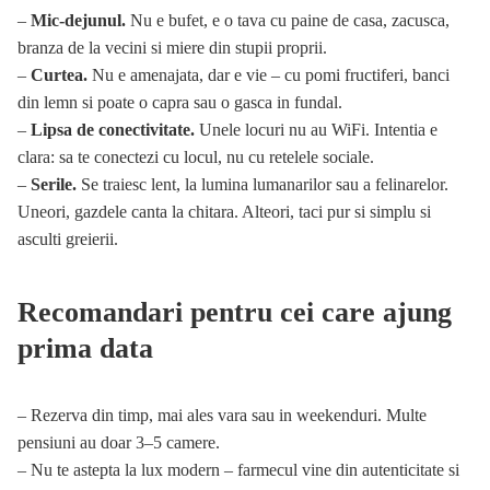
–
Mic-dejunul.
Nu e bufet, e o tava cu paine de casa, zacusca,
branza de la vecini si miere din stupii proprii.
–
Curtea.
Nu e amenajata, dar e vie – cu pomi fructiferi, banci
din lemn si poate o capra sau o gasca in fundal.
–
Lipsa de conectivitate.
Unele locuri nu au WiFi. Intentia e
clara: sa te conectezi cu locul, nu cu retelele sociale.
–
Serile.
Se traiesc lent, la lumina lumanarilor sau a felinarelor.
Uneori, gazdele canta la chitara. Alteori, taci pur si simplu si
asculti greierii.
Recomandari pentru cei care ajung
prima data
– Rezerva din timp, mai ales vara sau in weekenduri. Multe
pensiuni au doar 3–5 camere.
– Nu te astepta la lux modern – farmecul vine din autenticitate si