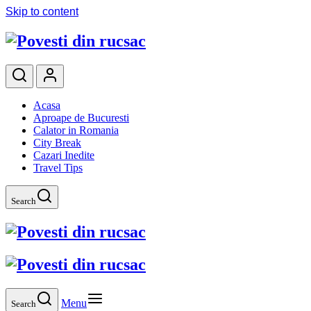
Skip to content
Acasa
Aproape de Bucuresti
Calator in Romania
City Break
Cazari Inedite
Travel Tips
Search
Menu
Search