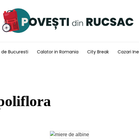
 de Bucuresti
Calator in Romania
City Break
Cazari Ine
poliflora