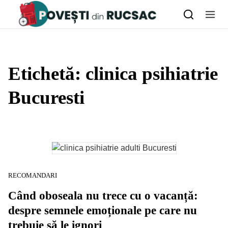
Skip to content
Etichetă:
clinica psihiatrie
Bucuresti
RECOMANDARI
Când oboseala nu trece cu o vacanță:
despre semnele emoționale pe care nu
trebuie să le ignori