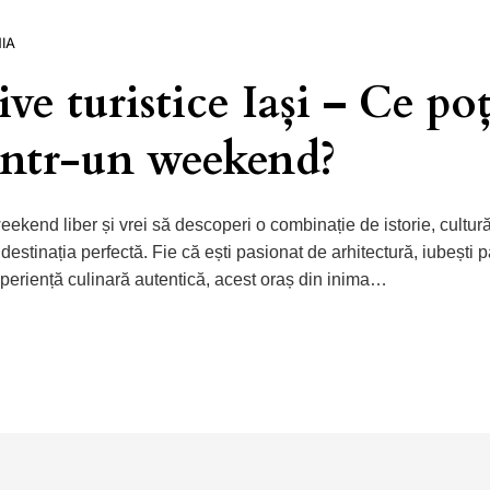
IA
ve turistice Iași – Ce poț
 într-un weekend?
ekend liber și vrei să descoperi o combinație de istorie, cultură
 destinația perfectă. Fie că ești pasionat de arhitectură, iubești p
experiență culinară autentică, acest oraș din inima…