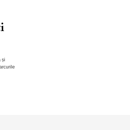
i
 și
arcurile