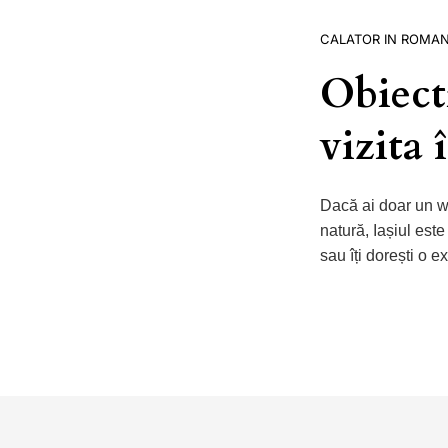
CALATOR IN ROMAN
Obiecti
vizita
Dacă ai doar un we
natură, Iașiul este
sau îți dorești o 