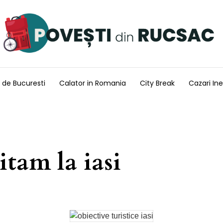
 de Bucuresti
Calator in Romania
City Break
Cazari Ine
itam la iasi