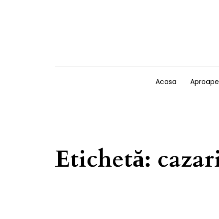
Skip to content
Acasa
Aproape
Etichetă:
cazar