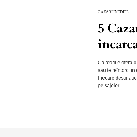
CAZARI INEDITE
5 Cazar
incarca
Călătoriile oferă 
sau te reîntorci în
Fiecare destinați
peisajelor…