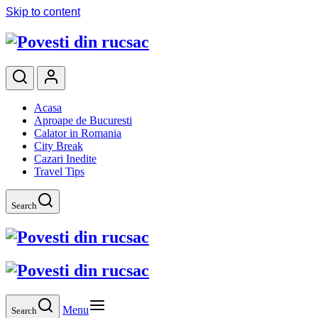
Skip to content
Acasa
Aproape de Bucuresti
Calator in Romania
City Break
Cazari Inedite
Travel Tips
Search
Menu
Search