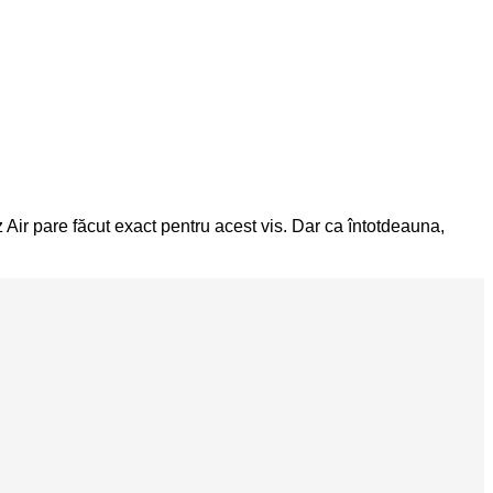
zz Air pare făcut exact pentru acest vis. Dar ca întotdeauna,